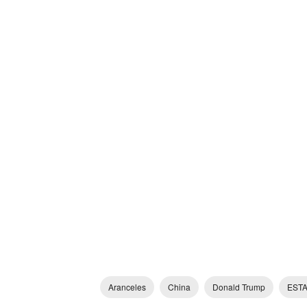
Aranceles
China
Donald Trump
EST