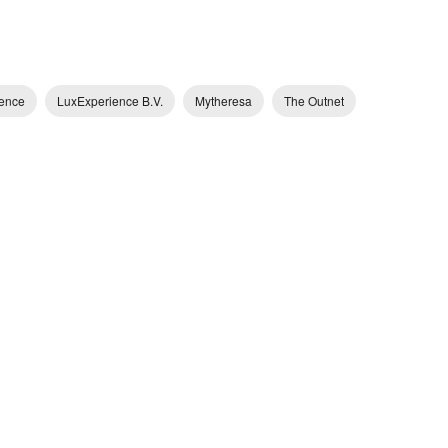
ence
LuxExperience B.V.
Mytheresa
The Outnet