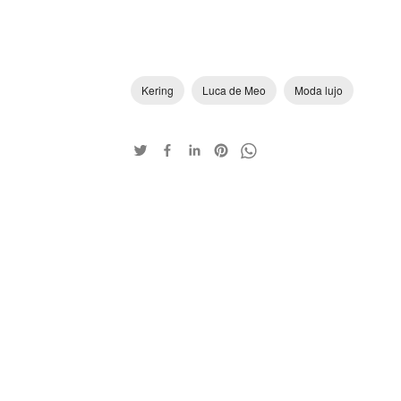
Kering
Luca de Meo
Moda lujo