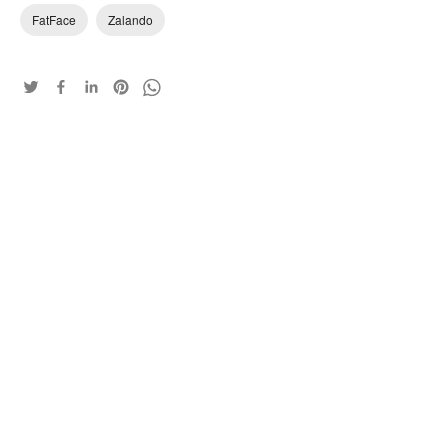
FatFace
Zalando