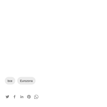
bce
Eurozona