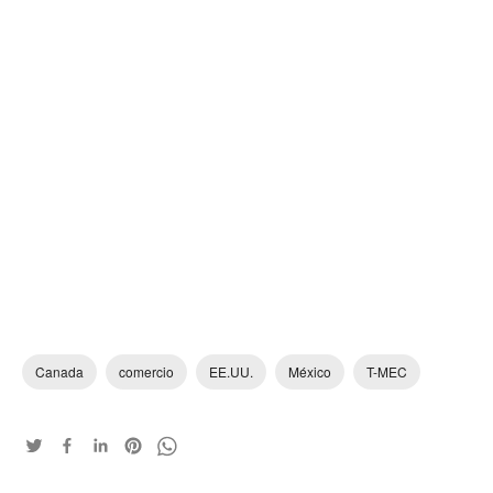
Canada
comercio
EE.UU.
México
T-MEC