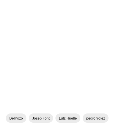
DelPozo
Josep Font
Lutz Huelle
pedro trolez