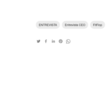
ENTREVISTA
Entrevista CEO
FitFlop