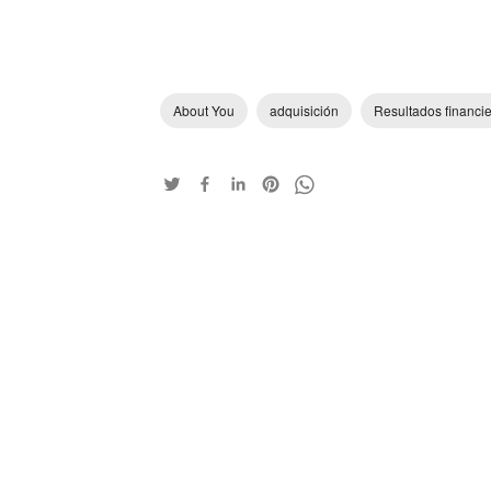
About You
adquisición
Resultados financi