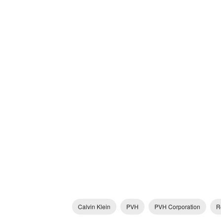
Calvin Klein
PVH
PVH Corporation
R