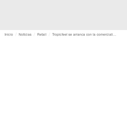
Inicio
Noticias
Retail
Tropicfeel se arranca con la comercialización de productos de segunda mano